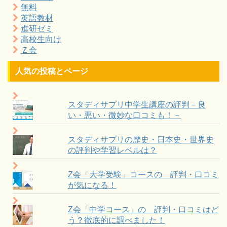
無料
英語教材
進研ゼミ
高校生向け
Ｚ会
人気の投稿とページ
スタディサプリ中学生講座の評判－良
い・悪い・微妙な口コミも！－
スタディサプリの歴史・日本史・世界史
の評判や学習レベルは？
Z会「大学受験」コースの 評判・口コミ
が気になる！
Z会「中学コース」の 評判・口コミはど
う？徹底的に調べました！