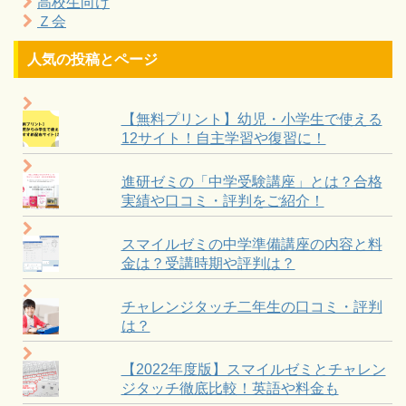
高校生向け
Ｚ会
人気の投稿とページ
【無料プリント】幼児・小学生で使える
12サイト！自主学習や復習に！
進研ゼミの「中学受験講座」とは？合格
実績や口コミ・評判をご紹介！
スマイルゼミの中学準備講座の内容と料
金は？受講時期や評判は？
チャレンジタッチ二年生の口コミ・評判
は？
【2022年度版】スマイルゼミとチャレン
ジタッチ徹底比較！英語や料金も