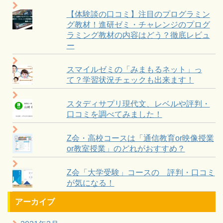
【体験談の口コミ】注目のプログラミン
グ教材！進研ゼミ・チャレンジのプログ
ラミング教材の内容はどう？徹底レビュ
ー
スマイルゼミの「みまもるネット」っ
て？学習状況チェックも出来ます！
スタディサプリ現代文、レベルや評判・
口コミを調べてみました！
Z会・高校コースは「通信教育or映像授業
or教室授業」のどれがおすすめ？
Z会「大学受験」コースの 評判・口コミ
が気になる！
アーカイブ