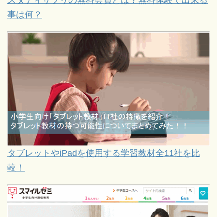
事は何？
タブレットやiPadを使用する学習教材全11社を比
較！