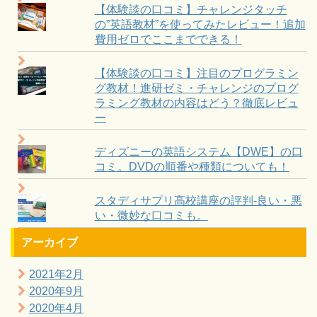
【体験談の口コミ】チャレンジタッチ
の”英語教材”を使ってみたレビュー！追加
費用ゼロでここまでできる！
【体験談の口コミ】注目のプログラミン
グ教材！進研ゼミ・チャレンジのプログ
ラミング教材の内容はどう？徹底レビュ
ー
ディズニーの英語システム【DWE】の口
コミ。DVDの順番や種類についても！
スタディサプリ高校講座の評判-良い・悪
い・微妙な口コミも。
アーカイブ
2021年2月
2020年9月
2020年4月