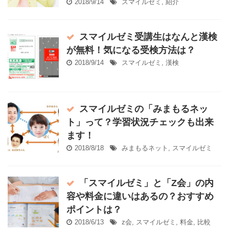
2018/9/14
スマイルゼミ
,
紹介
スマイルゼミ受講生はなんと漢検
が無料！気になる受検方法は？
2018/9/14
スマイルゼミ
,
漢検
スマイルゼミの「みまもるネッ
ト」って？学習状況チェックも出来
ます！
2018/8/18
みまもるネット
,
スマイルゼミ
「スマイルゼミ」と「Z会」の内
容や料金に違いはあるの？おすすめ
ポイントは？
2018/6/13
z会
,
スマイルゼミ
,
料金
,
比較