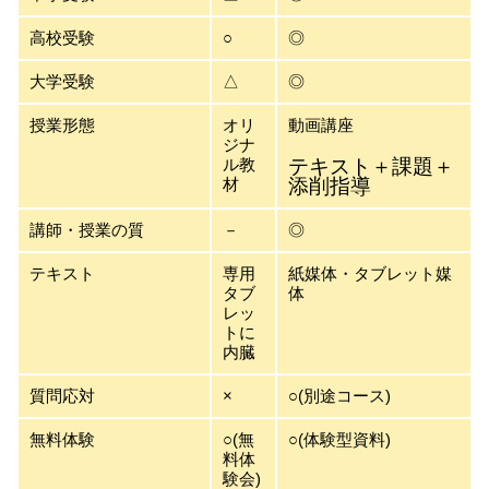
高校受験
○
◎
大学受験
△
◎
授業形態
オリ
動画講座
ジナ
ル教
テキスト＋課題＋
材
添削指導
講師・授業の質
－
◎
テキスト
専用
紙媒体・タブレット媒
タブ
体
レッ
トに
内臓
質問応対
×
○(別途コース)
無料体験
○(無
○(体験型資料)
料体
験会)