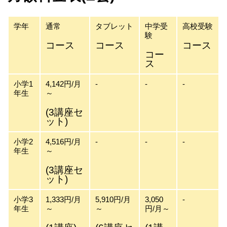
学年
通常
タブレット
中学受
高校受験
験
コース
コース
コース
コー
ス
小学1
4,142円/月
-
-
-
年生
～
(3講座セ
ット)
小学2
4,516円/月
-
-
-
年生
～
(3講座セ
ット)
小学3
1,333円/月
5,910円/月
3,050
-
年生
～
～
円/月～