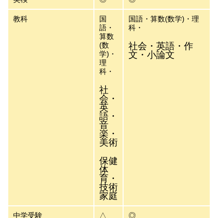
教科
国
国語・算数(数学)・理
語・
科・
算数
(数
社会・英語・作
学)・
文・小論文
理
科・
社
会・
英
語・
音
楽・
美術
保健
体
育・
技術
家庭
中学受験
△
◎