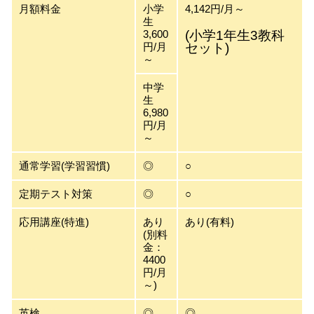
月額料金
小学
4,142円/月～
生
3,600
(小学1年生3教科
円/月
セット)
～
中学
生
6,980
円/月
～
通常学習(学習習慣)
◎
○
定期テスト対策
◎
○
応用講座(特進)
あり
あり(有料)
(別料
金：
4400
円/月
～)
英検
◎
◎