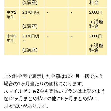
(1講座)
料金
中学2
2,176円/月
-
-
2,000円
年生
～
＋講座
(1講座)
料金
中学3
2,176円/月
-
-
2,000円
年生
～
＋講座
(1講座)
料金
上の料金表で表示した金額は12ヶ月一括で払う
場合の1ヶ月当たりの価格になります。
スマイルゼミもZ会も支払いプランは上記のよう
な12ヶ月まとめ払いの他に6ヶ月まとめ払い、
月々払いがあります。