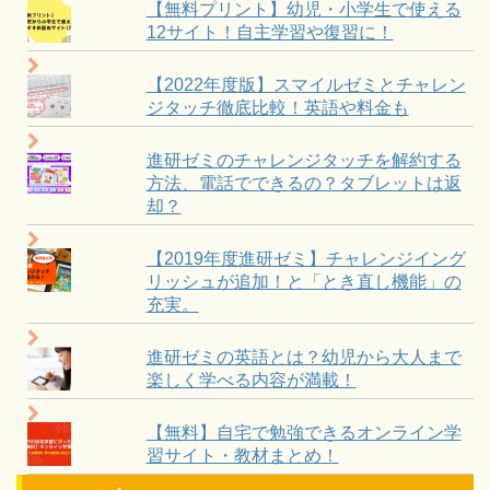
【無料プリント】幼児・小学生で使える
12サイト！自主学習や復習に！
【2022年度版】スマイルゼミとチャレン
ジタッチ徹底比較！英語や料金も
進研ゼミのチャレンジタッチを解約する
方法、電話でできるの？タブレットは返
却？
【2019年度進研ゼミ】チャレンジイング
リッシュが追加！と「とき直し機能」の
充実。
進研ゼミの英語とは？幼児から大人まで
楽しく学べる内容が満載！
【無料】自宅で勉強できるオンライン学
習サイト・教材まとめ！