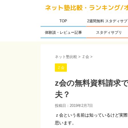
ネット塾比較・ランキング/
TOP
2週間無料 スタディサプ
体験談・レビュー記事
スタディサプリ
ネット塾比較
>
Ｚ会
>
Ｚ会
z会の無料資料請求
夫？
投稿日：
2019年2月7日
ｚ会という名前は知っているけど実際
思います。