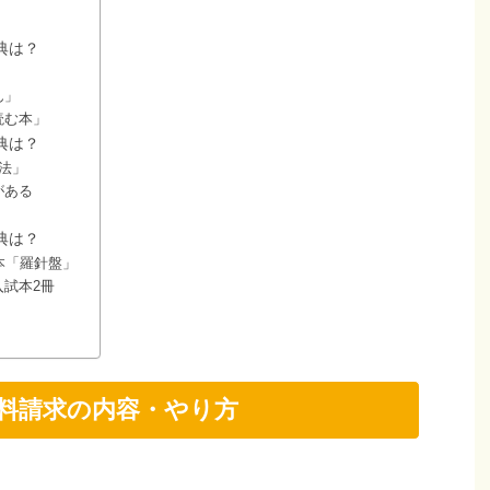
典は？
ん」
読む本」
典は？
法」
がある
典は？
本「羅針盤」
入試本2冊
資料請求の内容・やり方