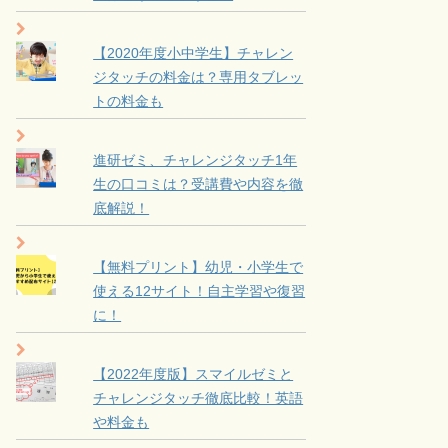
【2020年度小中学生】チャレン
ジタッチの料金は？専用タブレッ
トの料金も
進研ゼミ、チャレンジタッチ1年
生の口コミは？受講費や内容を徹
底解説！
【無料プリント】幼児・小学生で
使える12サイト！自主学習や復習
に！
【2022年度版】スマイルゼミと
チャレンジタッチ徹底比較！英語
や料金も