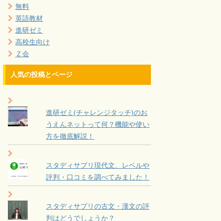
無料
英語教材
進研ゼミ
高校生向け
Ｚ会
人気の投稿とページ
進研ゼミ(チャレンジタッチ)のお
うえんネットって何？機能や使い
方を徹底解説！
スタディサプリ現代文、レベルや
評判・口コミを調べてみました！
スタディサプリの古文・漢文の評
判はどうでしょうか？