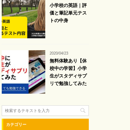
小学校の英語｜評
価と筆記単元テス
トの中身
2020/04/23
無料体験あり【休
校中の学習】小学
生がスタディサプ
リで勉強してみた
カテゴリー