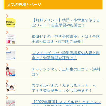
人気の投稿とページ
【無料プリント】幼児・小学生で使える
12サイト！自主学習や復習に！
進研ゼミの「中学受験講座」とは？合格
実績や口コミ・評判をご紹介！
スマイルゼミの中学準備講座の内容と料
金は？受講時期や評判は？
チャレンジタッチ二年生の口コミ・評判
は？
スマイルゼミの「みまもるネット」っ
て？学習状況チェックも出来ます！
【2022年度版】スマイルゼミとチャレン