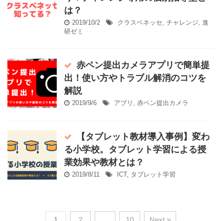
は？
2019/10/2
クラスベネッセ
,
チャレンジ
,
進
研ゼミ
赤ペン提出カメラアプリで簡単提
出！使い方やトラブル解消のコツを
解説
2019/9/6
アプリ
,
赤ペン提出カメラ
【タブレット教材導入事例】変わ
る小学校。タブレット学習による授
業効果や教材とは？
2019/8/11
ICT
,
タブレット学習
1
2
…
10
Next »