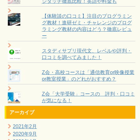
ジタッチ徹底比較！英語や料金も
【体験談の口コミ】注目のプログラミン
グ教材！進研ゼミ・チャレンジのプログ
ラミング教材の内容はどう？徹底レビュ
ー
スタディサプリ現代文、レベルや評判・
口コミを調べてみました！
Z会・高校コースは「通信教育or映像授業
or教室授業」のどれがおすすめ？
Z会「大学受験」コースの 評判・口コミ
が気になる！
アーカイブ
2021年2月
2020年9月