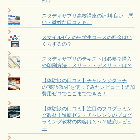
却？
スタディサプリ高校講座の評判-良い・悪
い・微妙な口コミも。
スマイルゼミの中学生コースの料金はい
くらするの？
スタディサプリのテキストは必要？購入
や印刷方法、メリット・デメリットは？
【体験談の口コミ】チャレンジタッチ
の”英語教材”を使ってみたレビュー！追加
費用ゼロでここまでできる！
【体験談の口コミ】注目のプログラミン
グ教材！進研ゼミ・チャレンジのプログ
ラミング教材の内容はどう？徹底レビュ
ー