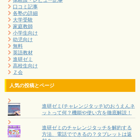
体験談・レビュー記事
口コミ記事
各塾の詳細
大学受験
家庭教師
小学生向け
幼児向け
無料
英語教材
進研ゼミ
高校生向け
Ｚ会
人気の投稿とページ
進研ゼミ(チャレンジタッチ)のおうえんネ
ットって何？機能や使い方を徹底解説！
進研ゼミのチャレンジタッチを解約する
方法、電話でできるの？タブレットは返