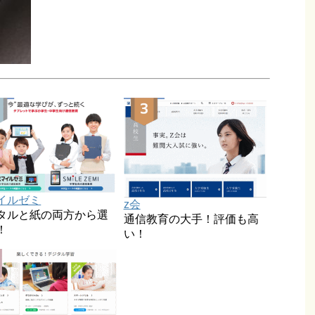
イルゼミ
z会
タルと紙の両方から選
通信教育の大手！評価も高
！
い！