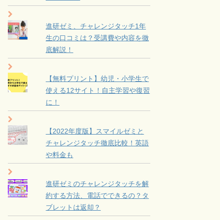
進研ゼミ、チャレンジタッチ1年
生の口コミは？受講費や内容を徹
底解説！
【無料プリント】幼児・小学生で
使える12サイト！自主学習や復習
に！
【2022年度版】スマイルゼミと
チャレンジタッチ徹底比較！英語
や料金も
進研ゼミのチャレンジタッチを解
約する方法、電話でできるの？タ
ブレットは返却？