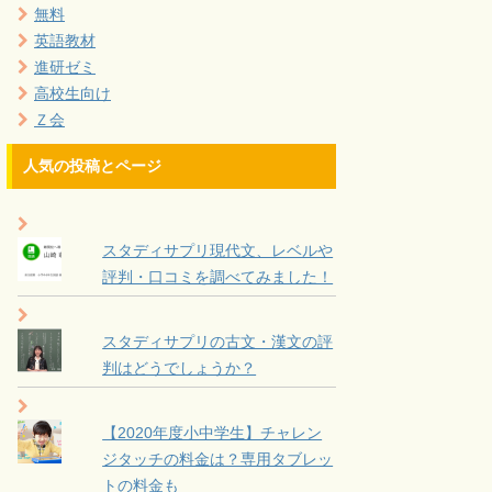
無料
英語教材
進研ゼミ
高校生向け
Ｚ会
人気の投稿とページ
スタディサプリ現代文、レベルや
評判・口コミを調べてみました！
スタディサプリの古文・漢文の評
判はどうでしょうか？
【2020年度小中学生】チャレン
ジタッチの料金は？専用タブレッ
トの料金も