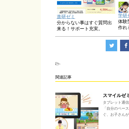
学研
進研ゼミ
体験
分からない事はすぐ質問出
作れ
来る！サポート充実。
-
関連記事
スマイルゼ
タブレット通信
「自分のペース
ぐ、お子さんが