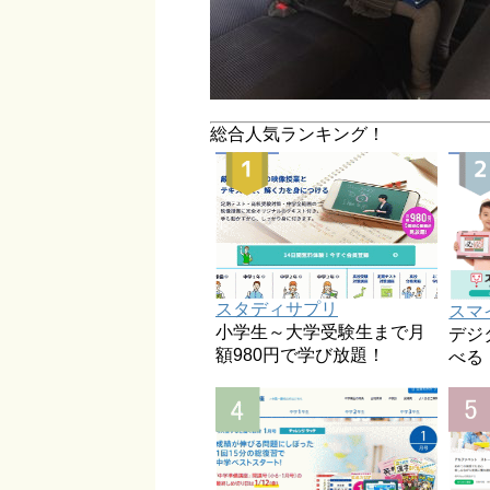
総合人気ランキング！
スタディサプリ
スマ
小学生～大学受験生まで月
デジ
額980円で学び放題！
べる