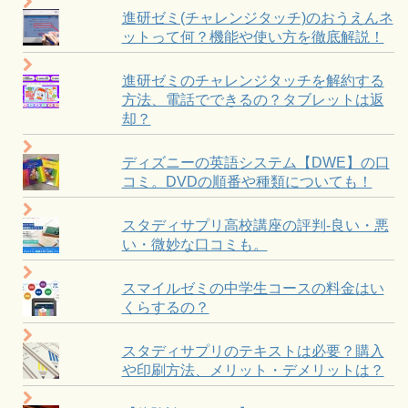
進研ゼミ(チャレンジタッチ)のおうえんネ
ットって何？機能や使い方を徹底解説！
進研ゼミのチャレンジタッチを解約する
方法、電話でできるの？タブレットは返
却？
ディズニーの英語システム【DWE】の口
コミ。DVDの順番や種類についても！
スタディサプリ高校講座の評判-良い・悪
い・微妙な口コミも。
スマイルゼミの中学生コースの料金はい
くらするの？
スタディサプリのテキストは必要？購入
や印刷方法、メリット・デメリットは？