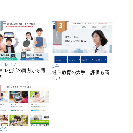
イルゼミ
z会
タルと紙の両方から選
通信教育の大手！評価も高
！
い！
ゼミ