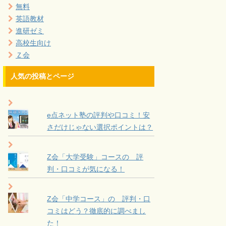
無料
英語教材
進研ゼミ
高校生向け
Ｚ会
人気の投稿とページ
e点ネット塾の評判や口コミ！安
さだけじゃない選択ポイントは？
Z会「大学受験」コースの 評
判・口コミが気になる！
Z会「中学コース」の 評判・口
コミはどう？徹底的に調べまし
た！