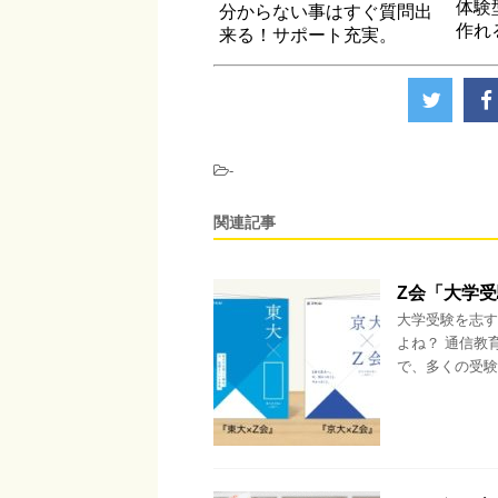
体験
分からない事はすぐ質問出
作れ
来る！サポート充実。
-
関連記事
Z会「大学
大学受験を志す
よね？ 通信教
で、多くの受験