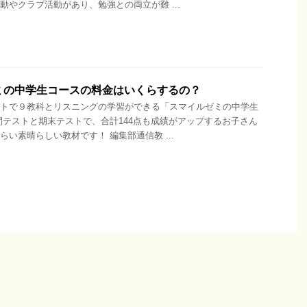
動やクラブ活動があり、勉強との両立が難 ...
ミの中学生コースの料金はいくらするの？
トで９教科とリスニングの学習ができる「スマイルゼミの中学生
間テストと期末テストで、合計144点も成績がアップするお子さん
らい素晴らしい教材です！ 編集部通信教 ...