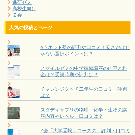
進研ゼミ
高校生向け
Ｚ会
人気の投稿とページ
e点ネット塾の評判や口コミ！安さだけじ
ゃない選択ポイントは？
スマイルゼミの中学準備講座の内容と料
金は？受講時期や評判は？
チャレンジタッチ二年生の口コミ・評判
は？
スタディサプリの物理・化学・生物の講
座内容やレベル、口コミは？
Z会「大学受験」コースの 評判・口コミ