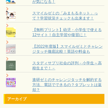
が気になる！
スマイルゼミの「みまもるネット」っ
て？学習状況チェックも出来ます！
【無料プリント】幼児・小学生で使える
12サイト！自主学習や復習に！
【2022年度版】スマイルゼミとチャレン
ジタッチ徹底比較！英語や料金も
スタディサプリ社会の評判－小学生～高
校生まで！－
進研ゼミのチャレンジタッチを解約する
方法、電話でできるの？タブレットは返
却？
アーカイブ