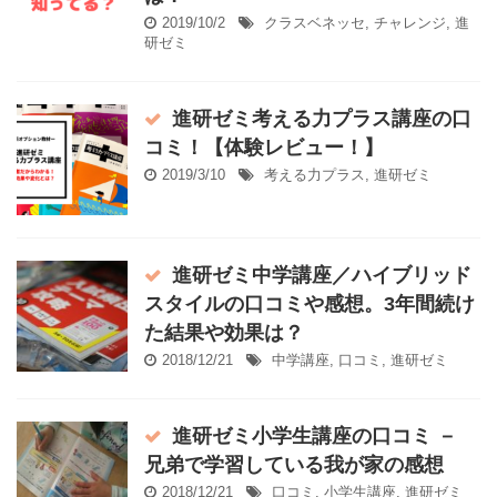
2019/10/2
クラスベネッセ
,
チャレンジ
,
進
研ゼミ
進研ゼミ考える力プラス講座の口
コミ！【体験レビュー！】
2019/3/10
考える力プラス
,
進研ゼミ
進研ゼミ中学講座／ハイブリッド
スタイルの口コミや感想。3年間続け
た結果や効果は？
2018/12/21
中学講座
,
口コミ
,
進研ゼミ
進研ゼミ小学生講座の口コミ －
兄弟で学習している我が家の感想
2018/12/21
口コミ
,
小学生講座
,
進研ゼミ