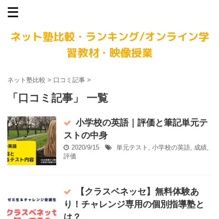
ネット塾比較・ランキング/オンライン学
習教材・映像授業
ネット塾比較
>
口コミ記事
>
「口コミ記事」 一覧
小学校の英語｜評価と筆記単元テ
ストの中身
2020/9/15
単元テスト
,
小学校の英語
,
成績
,
評価
【クラスベネッセ】無料体験あ
り！チャレンジ専用の個別指導塾と
は？