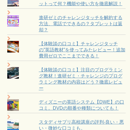
ットって何？機能や使い方を徹底解説！
進研ゼミのチャレンジタッチを解約する
方法、電話でできるの？タブレットは返
却？
【体験談の口コミ】チャレンジタッチ
の”英語教材”を使ってみたレビュー！追加
費用ゼロでここまでできる！
【体験談の口コミ】注目のプログラミン
グ教材！進研ゼミ・チャレンジのプログ
ラミング教材の内容はどう？徹底レビュ
ー
ディズニーの英語システム【DWE】の口
コミ。DVDの順番や種類についても！
スタディサプリ高校講座の評判-良い・悪
い・微妙な口コミも。