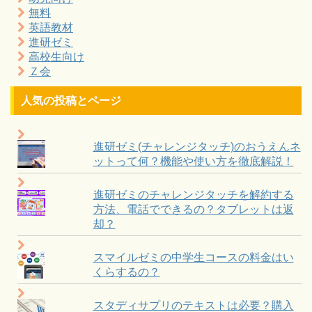
無料
英語教材
進研ゼミ
高校生向け
Ｚ会
人気の投稿とページ
進研ゼミ(チャレンジタッチ)のおうえんネ
ットって何？機能や使い方を徹底解説！
進研ゼミのチャレンジタッチを解約する
方法、電話でできるの？タブレットは返
却？
スマイルゼミの中学生コースの料金はい
くらするの？
スタディサプリのテキストは必要？購入