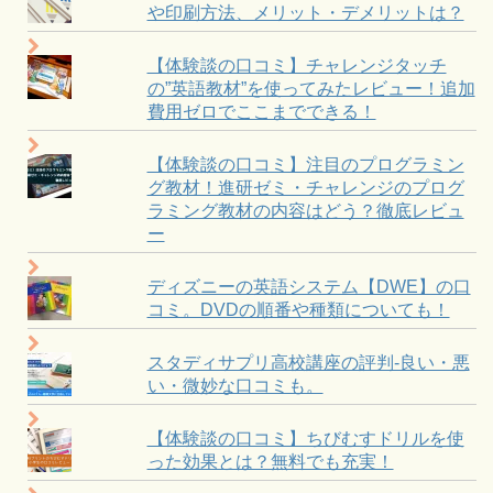
や印刷方法、メリット・デメリットは？
【体験談の口コミ】チャレンジタッチ
の”英語教材”を使ってみたレビュー！追加
費用ゼロでここまでできる！
【体験談の口コミ】注目のプログラミン
グ教材！進研ゼミ・チャレンジのプログ
ラミング教材の内容はどう？徹底レビュ
ー
ディズニーの英語システム【DWE】の口
コミ。DVDの順番や種類についても！
スタディサプリ高校講座の評判-良い・悪
い・微妙な口コミも。
【体験談の口コミ】ちびむすドリルを使
った効果とは？無料でも充実！