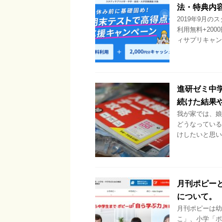
法・特典内
2019年9月
利用無料+200
ィサプリキャンペ
進研ゼミ中
続けた結果
我が家では、娘
どうなっている
けしたいと思い
月刊ポピー
について。
月刊ポピーは幼
こ」、小学「ポピ