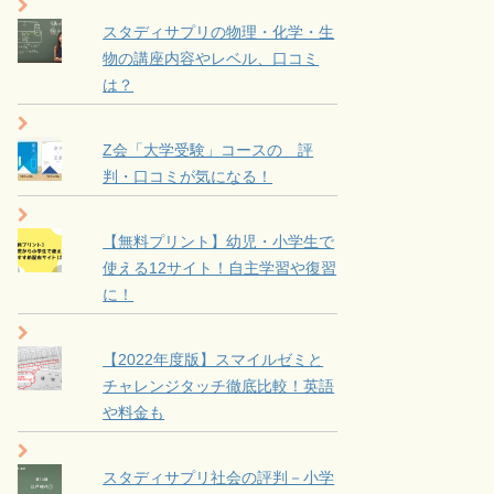
スタディサプリの物理・化学・生
物の講座内容やレベル、口コミ
は？
Z会「大学受験」コースの 評
判・口コミが気になる！
【無料プリント】幼児・小学生で
使える12サイト！自主学習や復習
に！
【2022年度版】スマイルゼミと
チャレンジタッチ徹底比較！英語
や料金も
スタディサプリ社会の評判－小学