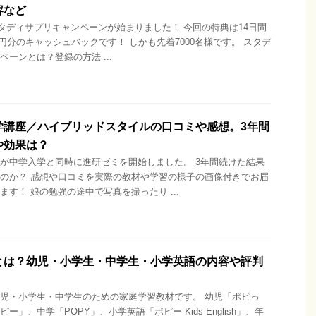
容など
のスタディサプリキャンペーンが始まりました！ 今回の特典は14日間
0円分のキャッシュバックです！ しかも先着7000名様です。 スタデ
ーンとは？登録の方法 ...
学講座／ハイブリッドスタイルの口コミや感想。3年間
や効果は？
が中学入学と同時に進研ゼミを開始しました。 3年間続けた結果
のか？ 感想や口コミを実際の教材や学習の様子の画像付きでお届
ます！ 娘の勉強の途中で写真を撮ったり ...
とは？幼児・小学生・中学生・小学英語の内容や評判
児・小学生・中学生のための家庭学習教材です。 幼児「ポピっ
ー」、中学「POPY」、小学英語「ポピー Kids English」、年