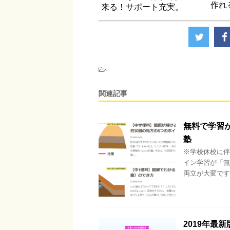
作れ
来る！サポート充実。
-
関連記事
無料で学習
塾
※学校休校に伴
イン学習が「無
両立が大変です
2019年最