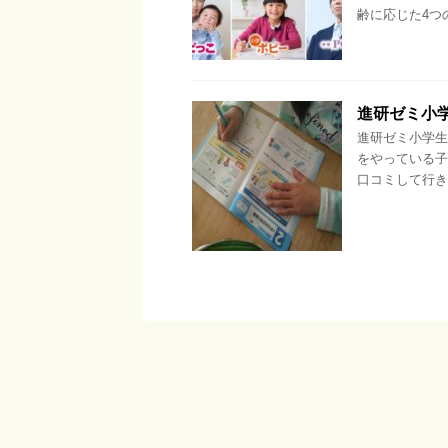
齢に応じた4つの
進研ゼミ小
進研ゼミ小学生
をやっている子
口コミして行き