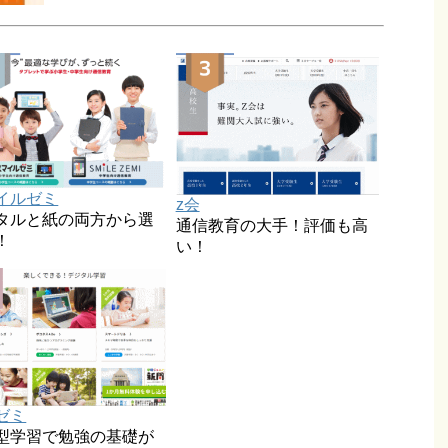
イルゼミ
z会
タルと紙の両方から選
通信教育の大手！評価も高
！
い！
ゼミ
型学習で勉強の基礎が