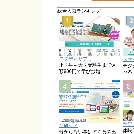
総合人気ランキング！
スタディサプリ
スマ
小学生～大学受験生まで月
デジ
額980円で学び放題！
べる
学研
進研ゼミ
体験
分からない事はすぐ質問出