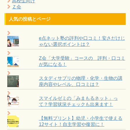
高校生向け
Ｚ会
人気の投稿とページ
e点ネット塾の評判や口コミ！安さだけじ
ゃない選択ポイントは？
Z会「大学受験」コースの 評判・口コミ
が気になる！
スタディサプリの物理・化学・生物の講
座内容やレベル、口コミは？
スマイルゼミの「みまもるネット」っ
て？学習状況チェックも出来ます！
【無料プリント】幼児・小学生で使える
12サイト！自主学習や復習に！