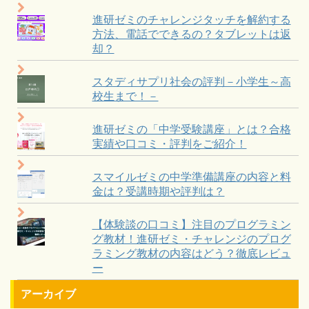
進研ゼミのチャレンジタッチを解約する
方法、電話でできるの？タブレットは返
却？
スタディサプリ社会の評判－小学生～高
校生まで！－
進研ゼミの「中学受験講座」とは？合格
実績や口コミ・評判をご紹介！
スマイルゼミの中学準備講座の内容と料
金は？受講時期や評判は？
【体験談の口コミ】注目のプログラミン
グ教材！進研ゼミ・チャレンジのプログ
ラミング教材の内容はどう？徹底レビュ
ー
アーカイブ