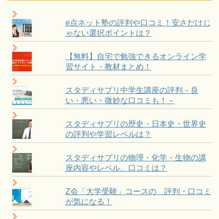
e点ネット塾の評判や口コミ！安さだけじ
ゃない選択ポイントは？
【無料】自宅で勉強できるオンライン学
習サイト・教材まとめ！
スタディサプリ中学生講座の評判－良
い・悪い・微妙な口コミも！－
スタディサプリの歴史・日本史・世界史
の評判や学習レベルは？
スタディサプリの物理・化学・生物の講
座内容やレベル、口コミは？
Z会「大学受験」コースの 評判・口コミ
が気になる！