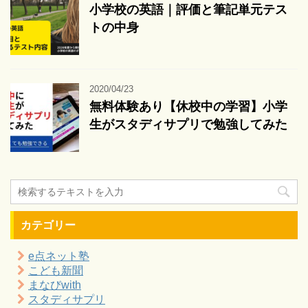
小学校の英語｜評価と筆記単元テス
トの中身
2020/04/23
無料体験あり【休校中の学習】小学
生がスタディサプリで勉強してみた
カテゴリー
e点ネット塾
こども新聞
まなびwith
スタディサプリ