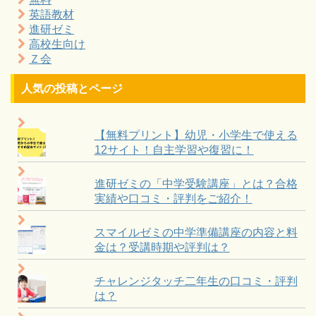
英語教材
進研ゼミ
高校生向け
Ｚ会
人気の投稿とページ
【無料プリント】幼児・小学生で使える
12サイト！自主学習や復習に！
進研ゼミの「中学受験講座」とは？合格
実績や口コミ・評判をご紹介！
スマイルゼミの中学準備講座の内容と料
金は？受講時期や評判は？
チャレンジタッチ二年生の口コミ・評判
は？