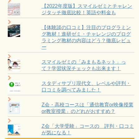
【2022年度版】スマイルゼミとチャレン
ジタッチ徹底比較！英語や料金も
【体験談の口コミ】注目のプログラミン
グ教材！進研ゼミ・チャレンジのプログ
ラミング教材の内容はどう？徹底レビュ
ー
スマイルゼミの「みまもるネット」っ
て？学習状況チェックも出来ます！
スタディサプリ現代文、レベルや評判・
口コミを調べてみました！
Z会・高校コースは「通信教育or映像授業
or教室授業」のどれがおすすめ？
Z会「大学受験」コースの 評判・口コミ
が気になる！