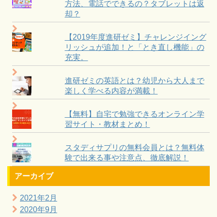
方法、電話でできるの？タブレットは返
却？
【2019年度進研ゼミ】チャレンジイング
リッシュが追加！と「とき直し機能」の
充実。
進研ゼミの英語とは？幼児から大人まで
楽しく学べる内容が満載！
【無料】自宅で勉強できるオンライン学
習サイト・教材まとめ！
スタディサプリの無料会員とは？無料体
験で出来る事や注意点、徹底解説！
アーカイブ
2021年2月
2020年9月