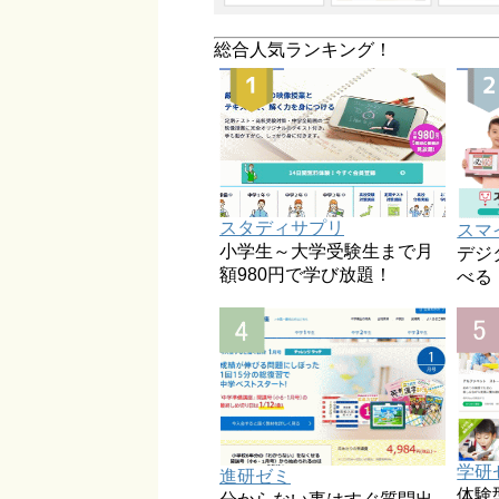
総合人気ランキング！
スタディサプリ
スマ
小学生～大学受験生まで月
デジ
額980円で学び放題！
べる
学研
進研ゼミ
体験