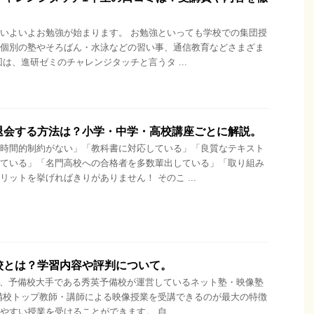
いよいよお勉強が始まります。 お勉強といっても学校での集団授
個別の塾やそろばん・水泳などの習い事、通信教育などさまざま
回は、進研ゼミのチャレンジタッチと言うタ ...
退会する方法は？小学・中学・高校講座ごとに解説。
時間的制約がない」「教科書に対応している」「良質なテキスト
ている」「名門高校への合格者を多数輩出している」「取り組み
リットを挙げればきりがありません！ そのこ ...
備校とは？学習内容や評判について。
は、予備校大手である秀英予備校が運営しているネット塾・映像塾
備校トップ教師・講師による映像授業を受講できるのが最大の特徴
やすい授業を受けることができます。 自 ...