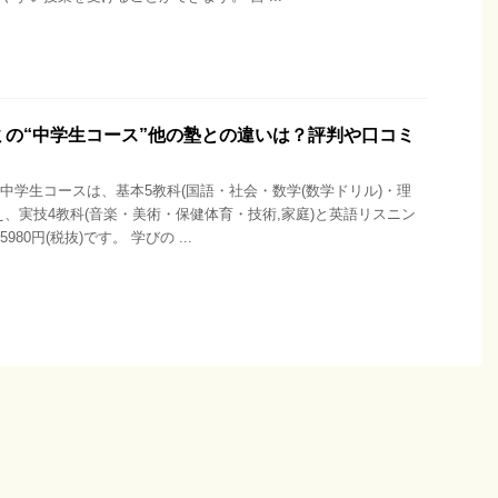
ミの“中学生コース”他の塾との違いは？評判や口コミ
中学生コースは、基本5教科(国語・社会・数学(数学ドリル)・理
え、実技4教科(音楽・美術・保健体育・技術,家庭)と英語リスニン
80円(税抜)です。 学びの ...