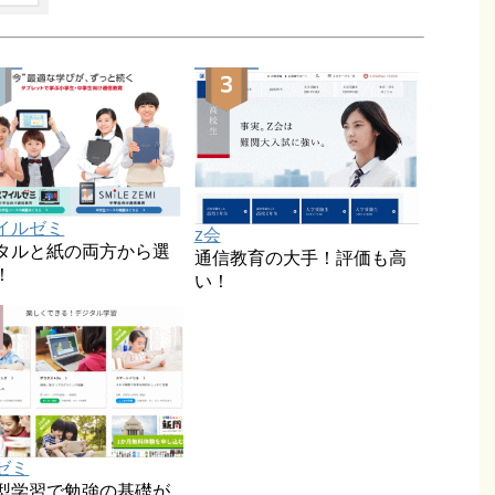
イルゼミ
z会
タルと紙の両方から選
通信教育の大手！評価も高
！
い！
ゼミ
型学習で勉強の基礎が