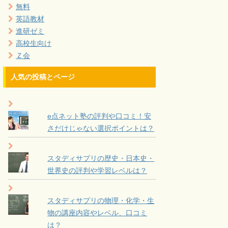
無料
英語教材
進研ゼミ
高校生向け
Ｚ会
人気の投稿とページ
e点ネット塾の評判や口コミ！安
さだけじゃない選択ポイントは？
スタディサプリの歴史・日本史・
世界史の評判や学習レベルは？
スタディサプリの物理・化学・生
物の講座内容やレベル、口コミ
は？