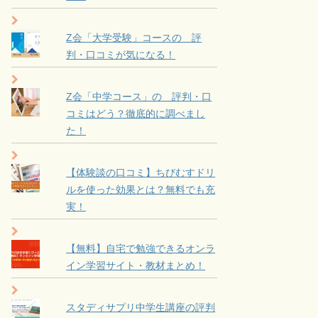
Z会「大学受験」コースの 評
判・口コミが気になる！
Z会「中学コース」の 評判・口
コミはどう？徹底的に調べまし
た！
【体験談の口コミ】ちびむすドリ
ルを使った効果とは？無料でも充
実！
【無料】自宅で勉強できるオンラ
イン学習サイト・教材まとめ！
スタディサプリ中学生講座の評判