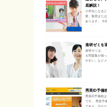
底解説！
小学生になると
業、集団または
あります。 今
進研ゼミを
進研ゼミは、「
＆問題集が揃っ
やすい」などメ
秀英ID予
秀英iD予備校
です。 秀英予
であり、分かり