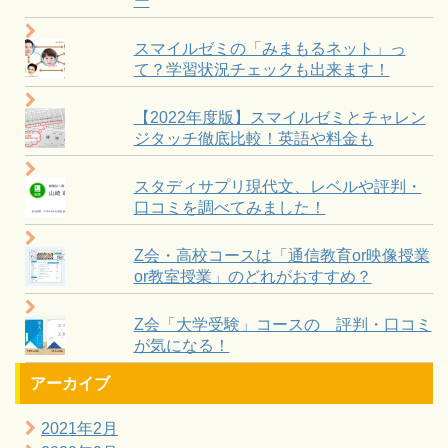
ー
スマイルゼミの「みまもるネット」っ
て？学習状況チェックも出来ます！
【2022年度版】スマイルゼミとチャレン
ジタッチ徹底比較！英語や料金も
スタディサプリ現代文、レベルや評判・
口コミを調べてみました！
Z会・高校コースは「通信教育or映像授業
or教室授業」のどれがおすすめ？
Z会「大学受験」コースの 評判・口コミ
が気になる！
アーカイブ
2021年2月