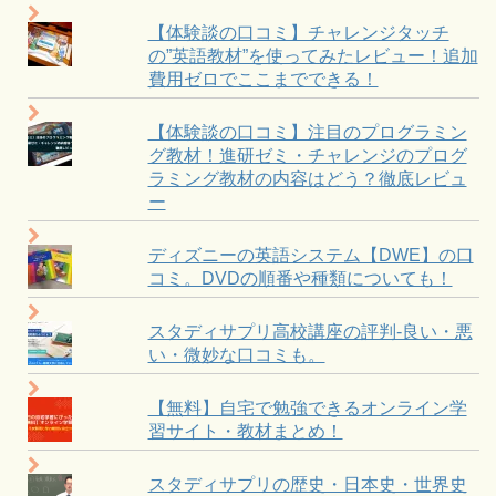
【体験談の口コミ】チャレンジタッチ
の”英語教材”を使ってみたレビュー！追加
費用ゼロでここまでできる！
【体験談の口コミ】注目のプログラミン
グ教材！進研ゼミ・チャレンジのプログ
ラミング教材の内容はどう？徹底レビュ
ー
ディズニーの英語システム【DWE】の口
コミ。DVDの順番や種類についても！
スタディサプリ高校講座の評判-良い・悪
い・微妙な口コミも。
【無料】自宅で勉強できるオンライン学
習サイト・教材まとめ！
スタディサプリの歴史・日本史・世界史