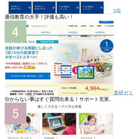
z会
通信教育の大手！評価も高い！
進研ゼミ
分からない事はすぐ質問出来る！サポート充実。