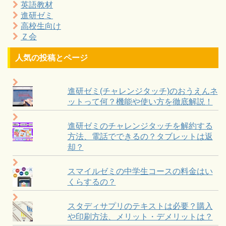
英語教材
進研ゼミ
高校生向け
Ｚ会
人気の投稿とページ
進研ゼミ(チャレンジタッチ)のおうえんネ
ットって何？機能や使い方を徹底解説！
進研ゼミのチャレンジタッチを解約する
方法、電話でできるの？タブレットは返
却？
スマイルゼミの中学生コースの料金はい
くらするの？
スタディサプリのテキストは必要？購入
や印刷方法、メリット・デメリットは？