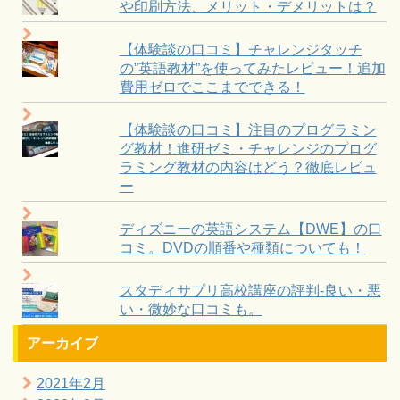
や印刷方法、メリット・デメリットは？
【体験談の口コミ】チャレンジタッチ
の”英語教材”を使ってみたレビュー！追加
費用ゼロでここまでできる！
【体験談の口コミ】注目のプログラミン
グ教材！進研ゼミ・チャレンジのプログ
ラミング教材の内容はどう？徹底レビュ
ー
ディズニーの英語システム【DWE】の口
コミ。DVDの順番や種類についても！
スタディサプリ高校講座の評判-良い・悪
い・微妙な口コミも。
アーカイブ
2021年2月