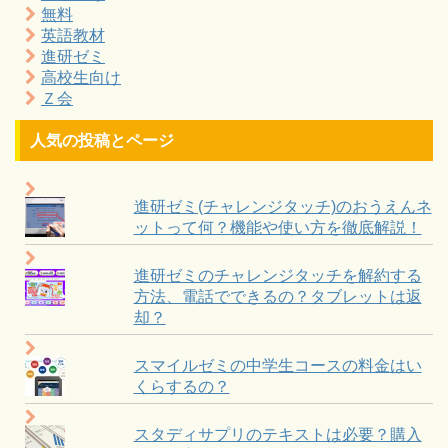
無料
英語教材
進研ゼミ
高校生向け
Ｚ会
人気の投稿とページ
進研ゼミ(チャレンジタッチ)のおうえんネ
ットって何？機能や使い方を徹底解説！
進研ゼミのチャレンジタッチを解約する
方法、電話でできるの？タブレットは返
却？
スマイルゼミの中学生コースの料金はい
くらするの？
スタディサプリのテキストは必要？購入