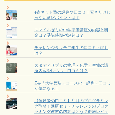
e点ネット塾の評判や口コミ！安さだけじ
ゃない選択ポイントは？
スマイルゼミの中学準備講座の内容と料
金は？受講時期や評判は？
チャレンジタッチ二年生の口コミ・評判
は？
スタディサプリの物理・化学・生物の講
座内容やレベル、口コミは？
Z会「大学受験」コースの 評判・口コミ
が気になる！
【体験談の口コミ】注目のプログラミン
グ教材！進研ゼミ・チャレンジのプログ
ラミング教材の内容はどう？徹底レビュ