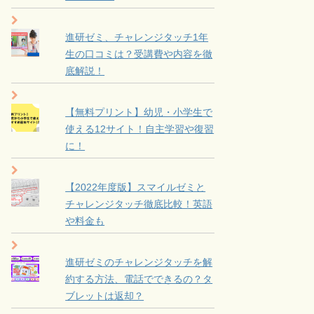
進研ゼミ、チャレンジタッチ1年
生の口コミは？受講費や内容を徹
底解説！
【無料プリント】幼児・小学生で
使える12サイト！自主学習や復習
に！
【2022年度版】スマイルゼミと
チャレンジタッチ徹底比較！英語
や料金も
進研ゼミのチャレンジタッチを解
約する方法、電話でできるの？タ
ブレットは返却？