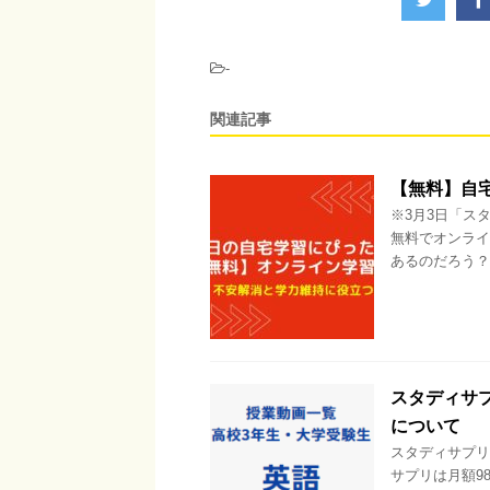
-
関連記事
【無料】自
※3月3日「ス
無料でオンライ
あるのだろう？ 
スタディサ
について
スタディサプリ
サプリは月額9