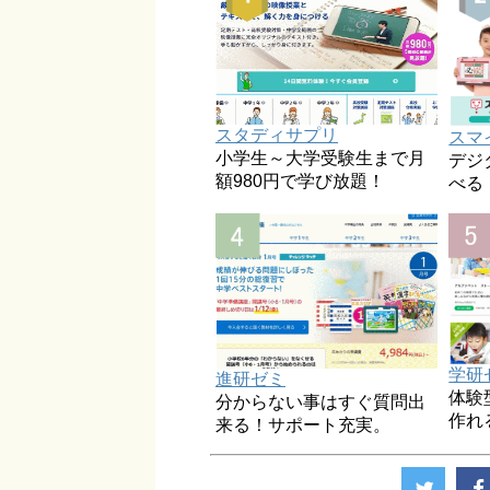
スタディサプリ
スマ
小学生～大学受験生まで月
デジ
額980円で学び放題！
べる
学研
進研ゼミ
体験
分からない事はすぐ質問出
作れ
来る！サポート充実。