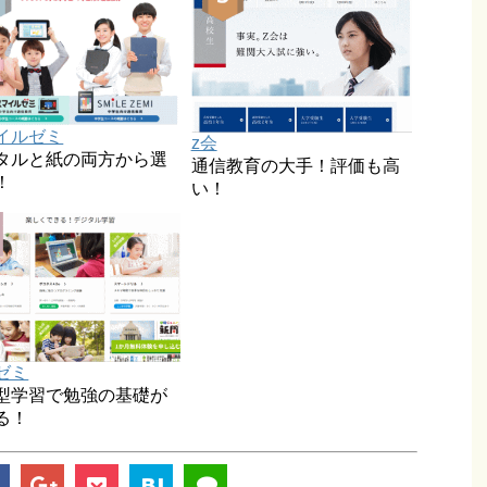
イルゼミ
z会
タルと紙の両方から選
通信教育の大手！評価も高
！
い！
ゼミ
型学習で勉強の基礎が
る！