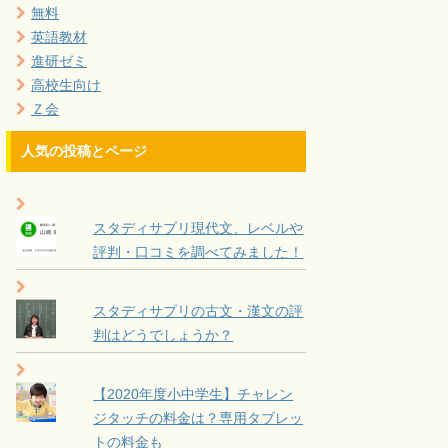
無料
英語教材
進研ゼミ
高校生向け
Ｚ会
人気の投稿とページ
スタディサプリ現代文、レベルや
評判・口コミを調べてみました！
スタディサプリの古文・漢文の評
判はどうでしょうか？
【2020年度小中学生】チャレン
ジタッチの料金は？専用タブレッ
トの料金も