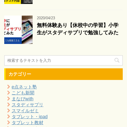
2020/04/23
無料体験あり【休校中の学習】小学
生がスタディサプリで勉強してみた
カテゴリー
e点ネット塾
こども新聞
まなびwith
スタディサプリ
スマイルゼミ
タブレット・ipad
タブレット教材