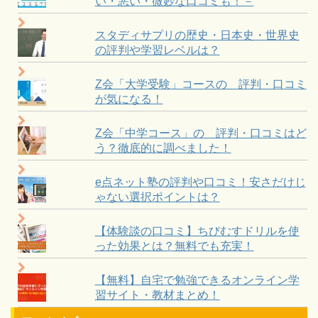
い・悪い・微妙な口コミも！－
スタディサプリの歴史・日本史・世界史
の評判や学習レベルは？
Z会「大学受験」コースの 評判・口コミ
が気になる！
Z会「中学コース」の 評判・口コミはど
う？徹底的に調べました！
e点ネット塾の評判や口コミ！安さだけじ
ゃない選択ポイントは？
【体験談の口コミ】ちびむすドリルを使
った効果とは？無料でも充実！
【無料】自宅で勉強できるオンライン学
習サイト・教材まとめ！