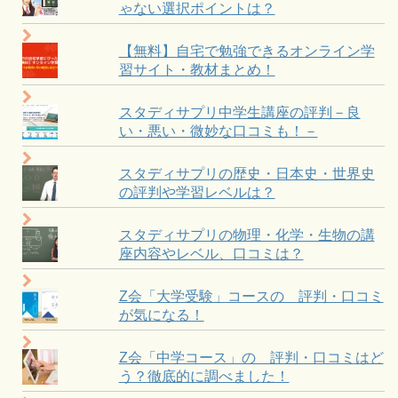
ゃない選択ポイントは？
【無料】自宅で勉強できるオンライン学
習サイト・教材まとめ！
スタディサプリ中学生講座の評判－良
い・悪い・微妙な口コミも！－
スタディサプリの歴史・日本史・世界史
の評判や学習レベルは？
スタディサプリの物理・化学・生物の講
座内容やレベル、口コミは？
Z会「大学受験」コースの 評判・口コミ
が気になる！
Z会「中学コース」の 評判・口コミはど
う？徹底的に調べました！