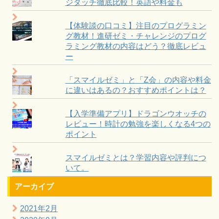
ジタッチ徹底比較！英語や料金も
【体験談の口コミ】注目のプログラミン
グ教材！進研ゼミ・チャレンジのプログ
ラミング教材の内容はどう？徹底レビュ
ー
「スマイルゼミ」と「Z会」の内容や料金
に違いはあるの？おすすめポイントは？
【入学準備アプリ】ドラゴンウオッチの
レビュー！時計の勉強を楽しくなる4つの
ポイント
スマイルゼミとは？学習内容や評判につ
いて。
アーカイブ
2021年2月